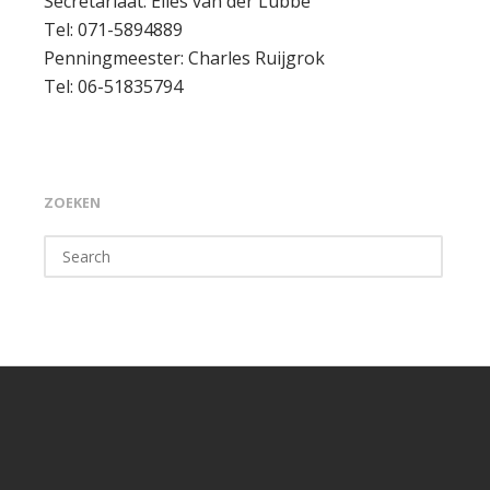
Secretariaat: Elles van der Lubbe
Tel: 071-5894889
Penningmeester: Charles Ruijgrok
Tel: 06-51835794
ZOEKEN
Search
for: